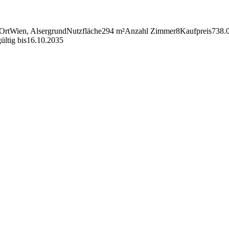
Ort
Wien, Alser­grund
Nutz­fläche
294 m²
Anzahl Zimmer
8
Kauf­preis
738.
gültig bis
16.10.2035