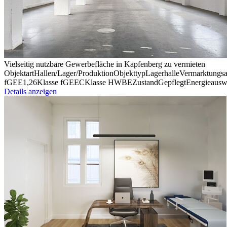
Vielseitig nutzbare Gewerbefläche in Kapfenberg zu vermieten
Objektart
Hallen/​Lager/​Produktion
Objekttyp
Lager­halle
Vermark­tungsa
fGEE
1,26
Klasse fGEE
C
Klasse HWB
E
Zustand
Gepflegt
Ener­gie­aus­w
Details anzeigen