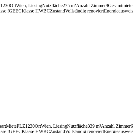
Z
1230
Ort
Wien, Liesing
Nutz­fläche
275 m²
Anzahl Zimmer
9
Gesamt­miete 
asse fGEE
C
Klasse HWB
C
Zustand
Voll­ständig reno­viert
Ener­gie­aus­weis
sart
Miete
PLZ
1230
Ort
Wien, Liesing
Nutz­fläche
339 m²
Anzahl Zimmer
6
asse fGEE
C
Klasse HWB
C
Zustand
Voll­ständig reno­viert
Ener­gie­aus­weis