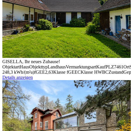
GISELLA, Ihr neues Zuhause!
Objektart
Haus
Objekttyp
Land­haus
Vermark­tungsart
Kauf
PLZ
7461
Ort
248,3 kWh/(m²a)
fGEE
2,63
Klasse fGEE
C
Klasse HWB
C
Zustand
Gep
Details anzeigen