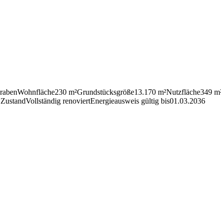
graben
Wohn­fläche
230 m²
Grund­stücks­größe
13.170 m²
Nutz­fläche
349 m
C
Zustand
Voll­ständig reno­viert
Ener­gie­aus­weis gültig bis
01.03.2036