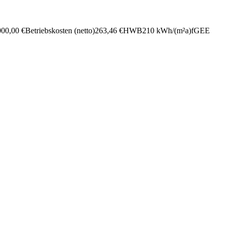
000,00 €
Betriebs­kosten (netto)
263,46 €
HWB
210 kWh/(m²a)
fGEE