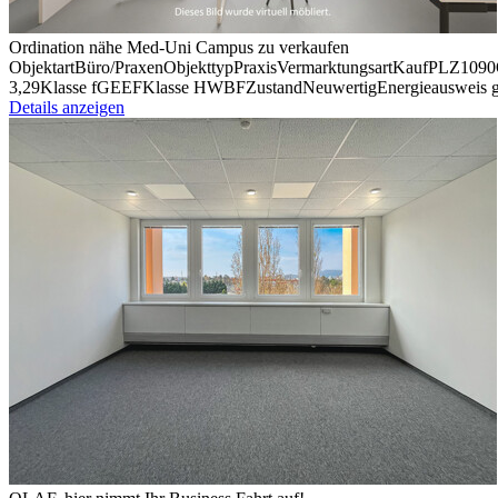
Ordination nähe Med-Uni Campus zu verkaufen
Objektart
Büro/​Praxen
Objekttyp
Praxis
Vermark­tungsart
Kauf
PLZ
1090
3,29
Klasse fGEE
F
Klasse HWB
F
Zustand
Neuwertig
Ener­gie­aus­weis 
Details anzeigen