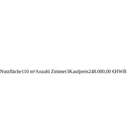
Nutz­fläche
110 m²
Anzahl Zimmer
3
Kauf­preis
248.000,00 €
HWB