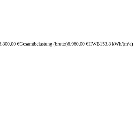
5.800,00 €
Gesamt­be­las­tung (brutto)
6.960,00 €
HWB
153,8 kWh/(m²a)