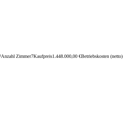
²
Anzahl Zimmer
7
Kauf­preis
1.448.000,00 €
Betriebs­kosten (netto)