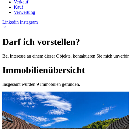
Verkauf
Kauf
Verwer­tung
Linkedin
Instagram
Darf ich vorstellen?
Bei Inter­esse an einem dieser Objekte, kontak­tieren Sie mich unver­bin
Immo­bi­li­en­über­sicht
Insge­samt wurden 9 Immo­bi­lien gefunden.