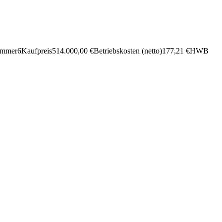
immer
6
Kauf­preis
514.000,00 €
Betriebs­kosten (netto)
177,21 €
HWB