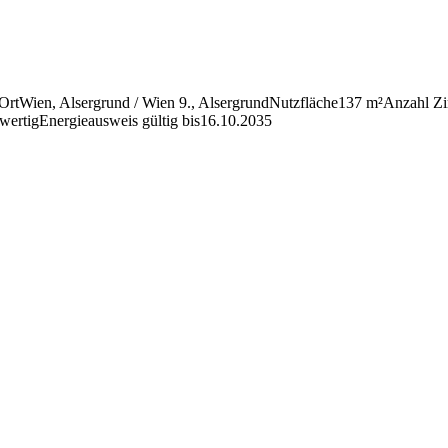
Ort
Wien, Alser­grund /​ Wien 9., Alser­grund
Nutz­fläche
137 m²
Anzahl Z
wertig
Ener­gie­aus­weis gültig bis
16.10.2035