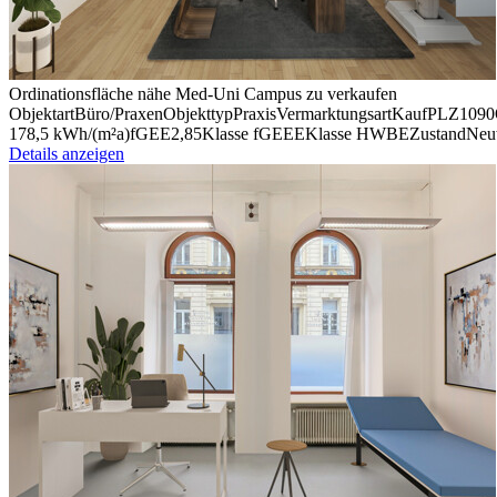
Ordinationsfläche nähe Med-Uni Campus zu verkaufen
Objektart
Büro/​Praxen
Objekttyp
Praxis
Vermark­tungsart
Kauf
PLZ
1090
178,5 kWh/(m²a)
fGEE
2,85
Klasse fGEE
E
Klasse HWB
E
Zustand
Neu
Details anzeigen