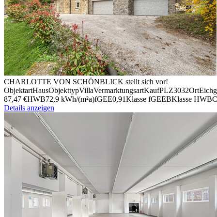
CHARLOTTE VON SCHÖNBLICK stellt sich vor!
Objektart
Haus
Objekttyp
Villa
Vermark­tungsart
Kauf
PLZ
3032
Ort
Eich­
87,47 €
HWB
72,9 kWh/(m²a)
fGEE
0,91
Klasse fGEE
B
Klasse HWB
Details anzeigen