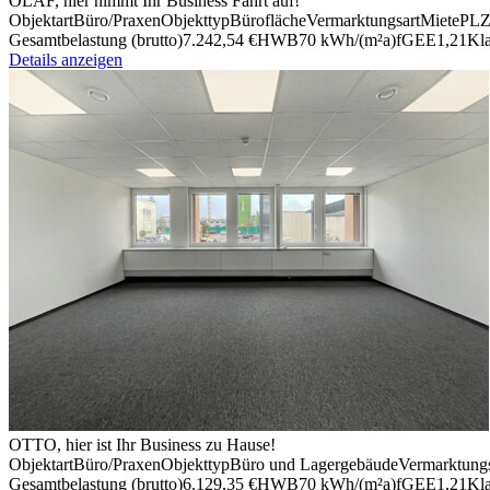
OLAF, hier nimmt Ihr Business Fahrt auf!
Objektart
Büro/​Praxen
Objekttyp
Büro­fläche
Vermark­tungsart
Miete
PL
Gesamt­be­las­tung (brutto)
7.242,54 €
HWB
70 kWh/(m²a)
fGEE
1,21
Kl
Details anzeigen
OTTO, hier ist Ihr Business zu Hause!
Objektart
Büro/​Praxen
Objekttyp
Büro und Lager­gebäude
Vermark­tung
Gesamt­be­las­tung (brutto)
6.129,35 €
HWB
70 kWh/(m²a)
fGEE
1,21
Kl