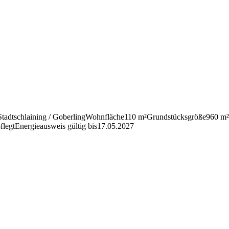
Stadt­sch­lai­ning /​ Gober­ling
Wohn­fläche
110 m²
Grund­stücks­größe
960 m²
flegt
Ener­gie­aus­weis gültig bis
17.05.2027