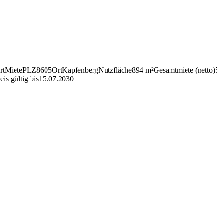
rt
Miete
PLZ
8605
Ort
Kapfen­berg
Nutz­fläche
894 m²
Gesamt­miete (netto)
eis gültig bis
15.07.2030