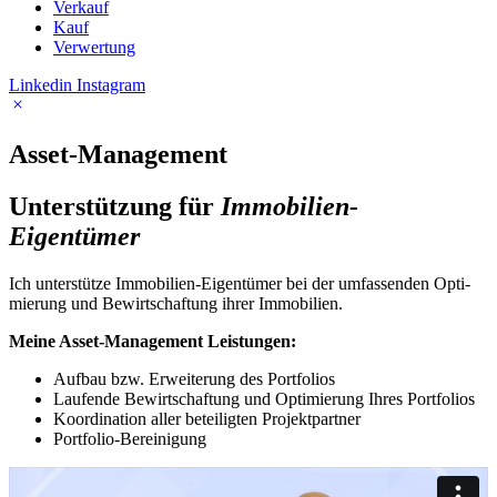
Verkauf
Kauf
Verwer­tung
Linkedin
Instagram
Asset-​Management
Unter­stüt­zung für
Immobilien-​
Eigentümer
Ich unter­stütze Immobilien-​Eigentümer bei der umfas­senden Opti­
mie­rung und Bewirt­schaf­tung ihrer Immo­bi­lien.
Meine Asset-​Management Leis­tungen:
Aufbau bzw. Erwei­te­rung des Port­fo­lios
Laufende Bewirt­schaf­tung und Opti­mie­rung Ihres Port­fo­lios
Koor­di­na­tion aller betei­ligten Projekt­partner
Portfolio-​Bereinigung