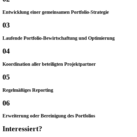
Entwick­lung einer gemein­samen Portfolio-​Strategie
03
Laufende Portfolio-​Bewirt­schaftung und Opti­mie­rung
04
Koordina­tion aller betei­ligten Projekt­partner
05
Regel­mä­ßiges Reporting
06
Erwei­te­rung oder Berei­ni­gung des Port­fo­lios
Inter­es­siert?