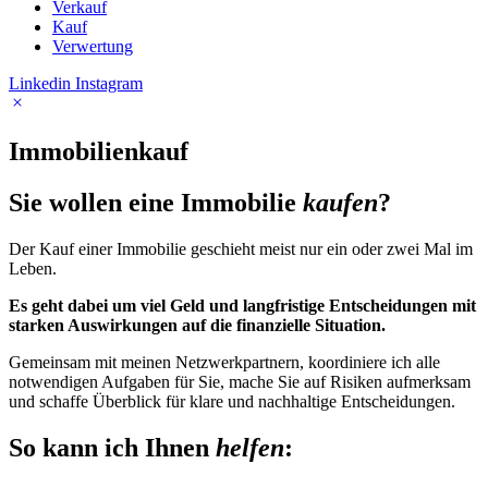
Verkauf
Kauf
Verwer­tung
Linkedin
Instagram
Immo­bi­li­en­kauf
Sie wollen eine Immo­bilie
kaufen
?
Der Kauf einer Immo­bilie geschieht meist nur ein oder zwei Mal im
Leben.
Es geht dabei um viel Geld und lang­fris­tige Entschei­dungen mit
starken Auswir­kungen auf die finan­zi­elle Situa­tion.
Gemeinsam mit meinen Netz­werk­part­nern, koor­di­niere ich alle
notwen­digen Aufgaben für Sie, mache Sie auf Risiken aufmerksam
und schaffe Über­blick für klare und nach­hal­tige Entschei­dungen.
So kann ich Ihnen
helfen
: