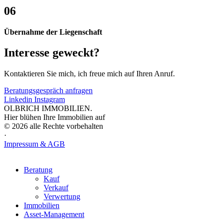
06
Über­nahme der Liegen­schaft
Inter­esse geweckt?
Kontak­tieren Sie mich, ich freue mich auf Ihren Anruf.
Beratungs­gespräch anfragen
Linkedin
Instagram
OLBRICH IMMOBILIEN.
Hier blühen Ihre Immobilien auf
© 2026 alle Rechte vorbehalten
·
Impressum & AGB
Bera­tung
Kauf
Verkauf
Verwer­tung
Immo­bi­lien
Asset-​​Management