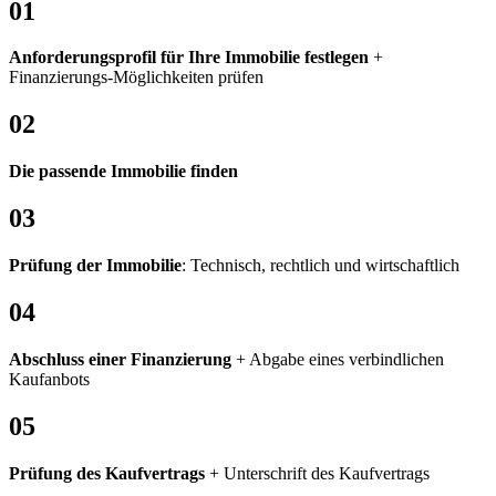
01
Anfor­de­rungs­profil für Ihre Immo­bilie fest­legen
+
Finanzierungs-​Möglichkeiten prüfen
02
Die passende Immo­bilie finden
03
Prüfung der Immo­bilie
: Tech­nisch, recht­lich und wirt­schaft­lich
04
Abschluss einer Finan­zie­rung
+ Abgabe eines verbind­li­chen
Kauf­an­bots
05
Prüfung des Kauf­ver­trags
+ Unter­schrift des Kauf­ver­trags