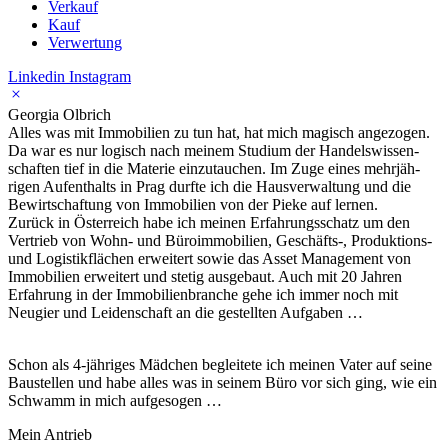
Verkauf
Kauf
Verwer­tung
Linkedin
Instagram
Georgia Olbrich
Alles was mit Immo­bi­lien zu tun hat, hat mich magisch ange­zogen.
Da war es nur logisch nach meinem Studium der Handels­wis­sen­
schaften tief in die Materie einzu­tau­chen. Im Zuge eines mehr­jäh­
rigen Aufent­halts in Prag durfte ich die Haus­ver­wal­tung und die
Bewirt­schaf­tung von Immo­bi­lien von der Pieke auf lernen.
Zurück in Öster­reich habe ich meinen Erfah­rungs­schatz um den
Vertrieb von Wohn- und Büro­im­mo­bi­lien, Geschäfts‑, Produktions-
und Logis­tik­flä­chen erwei­tert sowie das Asset Manage­ment von
Immo­bi­lien erwei­tert und stetig ausge­baut. Auch mit 20 Jahren
Erfah­rung in der Immo­bi­li­en­branche gehe ich immer noch mit
Neugier und Leiden­schaft an die gestellten Aufgaben …
Schon als 4‑jähriges Mädchen beglei­tete ich meinen Vater auf seine
Baustellen und habe alles was in seinem Büro vor sich ging, wie ein
Schwamm in mich aufge­sogen …
Mein Antrieb