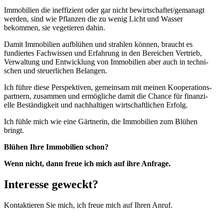
Immo­bi­lien die inef­fi­zient oder gar nicht bewirtschaftet/​gemanagt
werden, sind wie Pflanzen die zu wenig Licht und Wasser
bekommen, sie vege­tieren dahin.
Damit Immo­bi­lien aufblühen und strahlen können, braucht es
fundiertes Fach­wissen und Erfah­rung in den Berei­chen Vertrieb,
Verwal­tung und Entwick­lung von Immo­bi­lien aber auch in tech­ni­
schen und steu­er­li­chen Belangen.
Ich führe diese Perspek­tiven, gemeinsam mit meinen Koope­ra­ti­ons­
part­nern, zusammen und ermög­liche damit die Chance für finan­zi­
elle Bestän­dig­keit und nach­hal­tigen wirt­schaft­li­chen Erfolg.
Ich fühle mich wie eine Gärt­nerin, die Immo­bi­lien zum Blühen
bringt.
Blühen Ihre Immo­bi­lien schon?
Wenn nicht, dann freue ich mich auf ihre Anfrage.
Inter­esse geweckt?
Kontak­tieren Sie mich, ich freue mich auf Ihren Anruf.